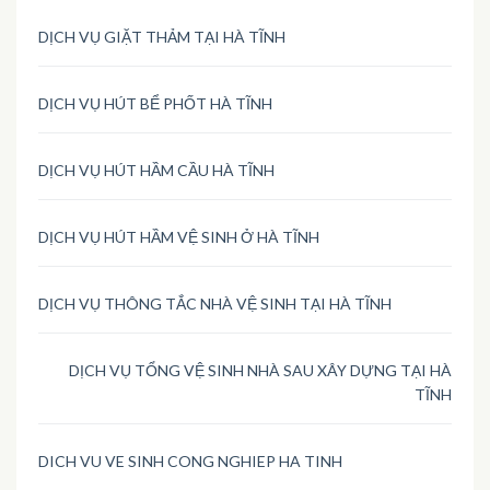
DỊCH VỤ GIẶT THẢM TẠI HÀ TĨNH
DỊCH VỤ HÚT BỂ PHỐT HÀ TĨNH
DỊCH VỤ HÚT HẦM CẦU HÀ TĨNH
DỊCH VỤ HÚT HẦM VỆ SINH Ở HÀ TĨNH
DỊCH VỤ THÔNG TẮC NHÀ VỆ SINH TẠI HÀ TĨNH
DỊCH VỤ TỔNG VỆ SINH NHÀ SAU XÂY DỰNG TẠI HÀ
TĨNH
DICH VU VE SINH CONG NGHIEP HA TINH