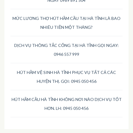
NGAY 0989 891 504
MỨC LƯƠNG THỢ HÚT HẦM CẦU TẠI HÀ TĨNH LÀ BAO
NHIÊU TIỀN MỘT THÁNG?
DỊCH VỤ THÔNG TẮC CỐNG TẠI HÀ TĨNH GỌI NGAY:
0946 557 999
HÚT HẦM VỆ SINH HÀ TĨNH PHỤC VỤ TẤT CẢ CÁC
HUYỆN THỊ. GỌI: 0945 050 456
HÚT HẦM CẦU HÀ TĨNH KHÔNG NƠI NÀO DỊCH VỤ TỐT
HƠN. LH: 0945 050 456