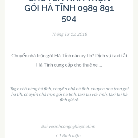
GÓI HÀ TĨNH 0989 891
504
Tháng Tư 13, 2018
Chuyển nhà trọn gói Hà Tĩnh nào uy tín? Dịch vụ taxi tải
Hà Tĩnh cung cấp cho thuê xe …
chở hàng hà tĩnh
chuyển nhà hà tĩnh
chuyen nha tron goi
Tags:
,
,
ha tih
chuyển nhà trọn gói hà tĩnh
taxi tải Hà Tĩnh
taxi tải hà
,
,
,
tĩnh giá rẻ
Bởi vesinhcongnghiephatinh
/
1 Bình luận