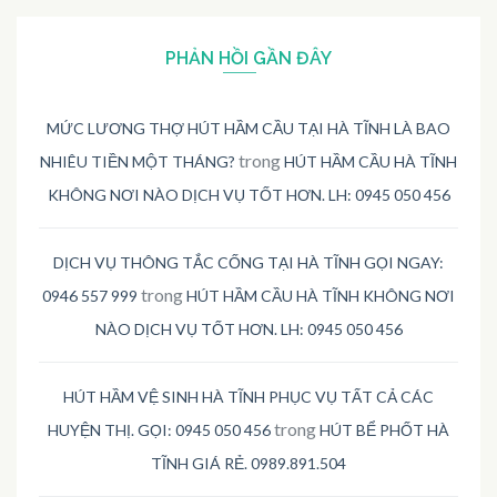
PHẢN HỒI GẦN ĐÂY
MỨC LƯƠNG THỢ HÚT HẦM CẦU TẠI HÀ TĨNH LÀ BAO
trong
NHIÊU TIỀN MỘT THÁNG?
HÚT HẦM CẦU HÀ TĨNH
KHÔNG NƠI NÀO DỊCH VỤ TỐT HƠN. LH: 0945 050 456
DỊCH VỤ THÔNG TẮC CỐNG TẠI HÀ TĨNH GỌI NGAY:
trong
0946 557 999
HÚT HẦM CẦU HÀ TĨNH KHÔNG NƠI
NÀO DỊCH VỤ TỐT HƠN. LH: 0945 050 456
HÚT HẦM VỆ SINH HÀ TĨNH PHỤC VỤ TẤT CẢ CÁC
trong
HUYỆN THỊ. GỌI: 0945 050 456
HÚT BỂ PHỐT HÀ
TĨNH GIÁ RẺ. 0989.891.504