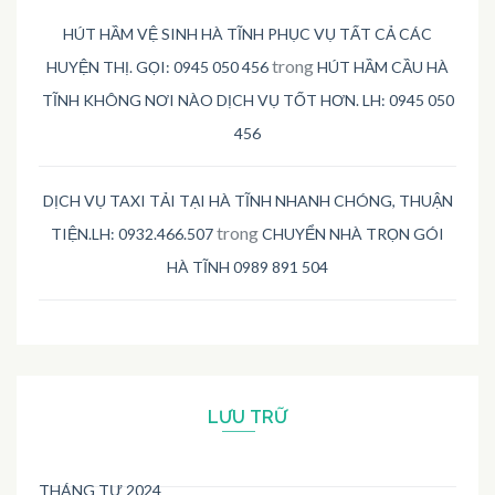
HÚT HẦM VỆ SINH HÀ TĨNH PHỤC VỤ TẤT CẢ CÁC
trong
HUYỆN THỊ. GỌI: 0945 050 456
HÚT HẦM CẦU HÀ
TĨNH KHÔNG NƠI NÀO DỊCH VỤ TỐT HƠN. LH: 0945 050
456
DỊCH VỤ TAXI TẢI TẠI HÀ TĨNH NHANH CHÓNG, THUẬN
trong
TIỆN.LH: 0932.466.507
CHUYỂN NHÀ TRỌN GÓI
HÀ TĨNH 0989 891 504
LƯU TRỮ
THÁNG TƯ 2024