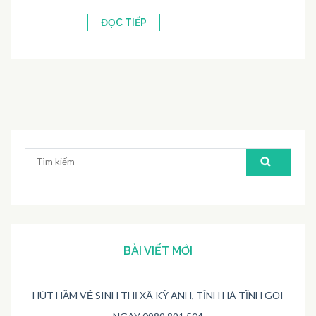
ĐỌC TIẾP
Tìm
kiếm:
BÀI VIẾT MỚI
HÚT HẦM VỆ SINH THỊ XÃ KỲ ANH, TỈNH HÀ TĨNH GỌI