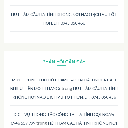
HÚT HẦM CẦU HÀ TĨNH KHÔNG NƠI NÀO DỊCH VỤ TỐT
HƠN. LH: 0945 050 456
PHẢN HỒI GẦN ĐÂY
MỨC LƯƠNG THỢ HÚT HẦM CẦU TẠI HÀ TĨNH LÀ BAO
trong
NHIÊU TIỀN MỘT THÁNG?
HÚT HẦM CẦU HÀ TĨNH
KHÔNG NƠI NÀO DỊCH VỤ TỐT HƠN. LH: 0945 050 456
DỊCH VỤ THÔNG TẮC CỐNG TẠI HÀ TĨNH GỌI NGAY:
trong
0946 557 999
HÚT HẦM CẦU HÀ TĨNH KHÔNG NƠI