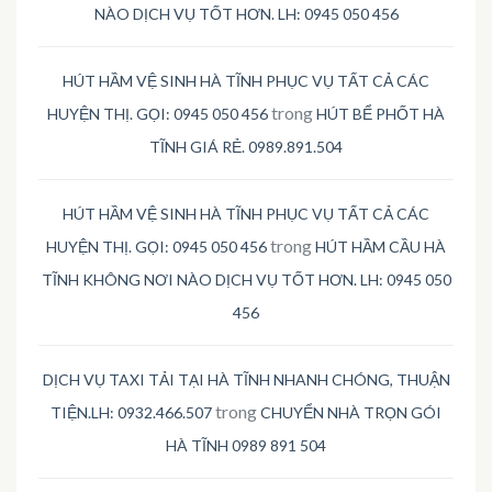
NÀO DỊCH VỤ TỐT HƠN. LH: 0945 050 456
HÚT HẦM VỆ SINH HÀ TĨNH PHỤC VỤ TẤT CẢ CÁC
trong
HUYỆN THỊ. GỌI: 0945 050 456
HÚT BỂ PHỐT HÀ
TĨNH GIÁ RẺ. 0989.891.504
HÚT HẦM VỆ SINH HÀ TĨNH PHỤC VỤ TẤT CẢ CÁC
trong
HUYỆN THỊ. GỌI: 0945 050 456
HÚT HẦM CẦU HÀ
TĨNH KHÔNG NƠI NÀO DỊCH VỤ TỐT HƠN. LH: 0945 050
456
DỊCH VỤ TAXI TẢI TẠI HÀ TĨNH NHANH CHÓNG, THUẬN
trong
TIỆN.LH: 0932.466.507
CHUYỂN NHÀ TRỌN GÓI
HÀ TĨNH 0989 891 504