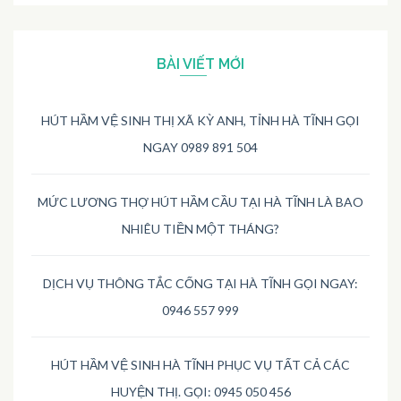
BÀI VIẾT MỚI
HÚT HẦM VỆ SINH THỊ XÃ KỲ ANH, TỈNH HÀ TĨNH GỌI
NGAY 0989 891 504
MỨC LƯƠNG THỢ HÚT HẦM CẦU TẠI HÀ TĨNH LÀ BAO
NHIÊU TIỀN MỘT THÁNG?
DỊCH VỤ THÔNG TẮC CỐNG TẠI HÀ TĨNH GỌI NGAY:
0946 557 999
HÚT HẦM VỆ SINH HÀ TĨNH PHỤC VỤ TẤT CẢ CÁC
HUYỆN THỊ. GỌI: 0945 050 456