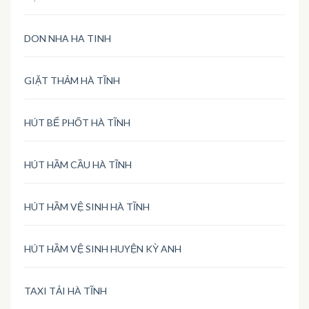
DON NHA HA TINH
GIẶT THẢM HÀ TĨNH
HÚT BỂ PHỐT HÀ TĨNH
HÚT HẦM CẦU HÀ TĨNH
HÚT HẦM VỆ SINH HÀ TĨNH
HÚT HẦM VỆ SINH HUYỆN KỲ ANH
TAXI TẢI HÀ TĨNH