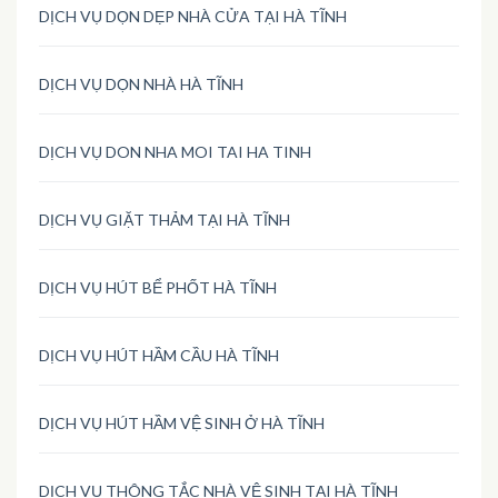
DỊCH VỤ DỌN DẸP NHÀ CỬA TẠI HÀ TĨNH
DỊCH VỤ DỌN NHÀ HÀ TĨNH
DỊCH VỤ DON NHA MOI TAI HA TINH
DỊCH VỤ GIẶT THẢM TẠI HÀ TĨNH
DỊCH VỤ HÚT BỂ PHỐT HÀ TĨNH
DỊCH VỤ HÚT HẦM CẦU HÀ TĨNH
DỊCH VỤ HÚT HẦM VỆ SINH Ở HÀ TĨNH
DỊCH VỤ THÔNG TẮC NHÀ VỆ SINH TẠI HÀ TĨNH