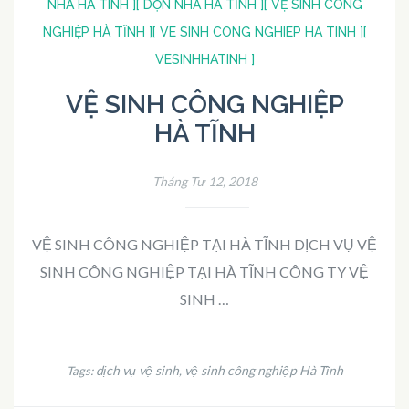
NHA HA TINH ]
[ DỌN NHÀ HÀ TĨNH ]
[ VỆ SINH CÔNG
NGHIỆP HÀ TĨNH ]
[ VE SINH CONG NGHIEP HA TINH ]
[
VESINHHATINH ]
VỆ SINH CÔNG NGHIỆP
HÀ TĨNH
Tháng Tư 12, 2018
VỆ SINH CÔNG NGHIỆP TẠI HÀ TĨNH DỊCH VỤ VỆ
SINH CÔNG NGHIỆP TẠI HÀ TĨNH CÔNG TY VỆ
SINH …
dịch vụ vệ sinh
vệ sinh công nghiệp Hà Tĩnh
Tags:
,