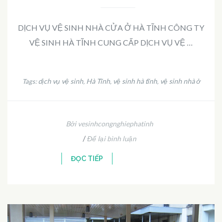
DỊCH VỤ VỆ SINH NHÀ CỬA Ở HÀ TĨNH CÔNG TY
VỆ SINH HÀ TĨNH CUNG CẤP DỊCH VỤ VỆ …
dịch vụ vệ sinh
Hà Tĩnh
vệ sinh hà tĩnh
vệ sinh nhà ở
Tags:
,
,
,
Bởi vesinhcongnghiephatinh
/
Để lại bình luận
ĐỌC TIẾP