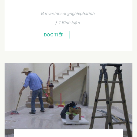
Bởi vesinhcongnghiephatinh
/
1 Bình luận
ĐỌC TIẾP