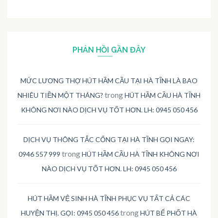
PHẢN HỒI GẦN ĐÂY
MỨC LƯƠNG THỢ HÚT HẦM CẦU TẠI HÀ TĨNH LÀ BAO
trong
NHIÊU TIỀN MỘT THÁNG?
HÚT HẦM CẦU HÀ TĨNH
KHÔNG NƠI NÀO DỊCH VỤ TỐT HƠN. LH: 0945 050 456
DỊCH VỤ THÔNG TẮC CỐNG TẠI HÀ TĨNH GỌI NGAY:
trong
0946 557 999
HÚT HẦM CẦU HÀ TĨNH KHÔNG NƠI
NÀO DỊCH VỤ TỐT HƠN. LH: 0945 050 456
HÚT HẦM VỆ SINH HÀ TĨNH PHỤC VỤ TẤT CẢ CÁC
trong
HUYỆN THỊ. GỌI: 0945 050 456
HÚT BỂ PHỐT HÀ