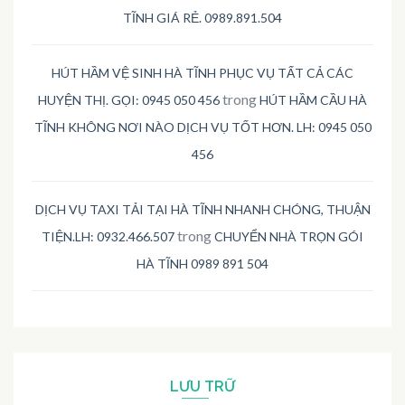
TĨNH GIÁ RẺ. 0989.891.504
HÚT HẦM VỆ SINH HÀ TĨNH PHỤC VỤ TẤT CẢ CÁC
trong
HUYỆN THỊ. GỌI: 0945 050 456
HÚT HẦM CẦU HÀ
TĨNH KHÔNG NƠI NÀO DỊCH VỤ TỐT HƠN. LH: 0945 050
456
DỊCH VỤ TAXI TẢI TẠI HÀ TĨNH NHANH CHÓNG, THUẬN
trong
TIỆN.LH: 0932.466.507
CHUYỂN NHÀ TRỌN GÓI
HÀ TĨNH 0989 891 504
LƯU TRỮ