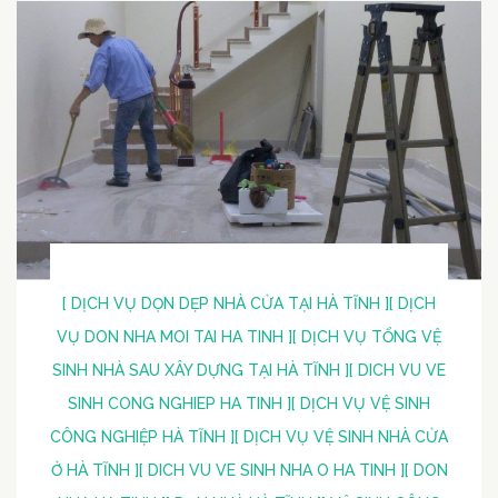
[ DỊCH VỤ DỌN DẸP NHÀ CỬA TẠI HÀ TĨNH ]
[ DỊCH
VỤ DON NHA MOI TAI HA TINH ]
[ DỊCH VỤ TỔNG VỆ
SINH NHÀ SAU XÂY DỰNG TẠI HÀ TĨNH ]
[ DICH VU VE
SINH CONG NGHIEP HA TINH ]
[ DỊCH VỤ VỆ SINH
CÔNG NGHIỆP HÀ TĨNH ]
[ DỊCH VỤ VỆ SINH NHÀ CỬA
Ở HÀ TĨNH ]
[ DICH VU VE SINH NHA O HA TINH ]
[ DON