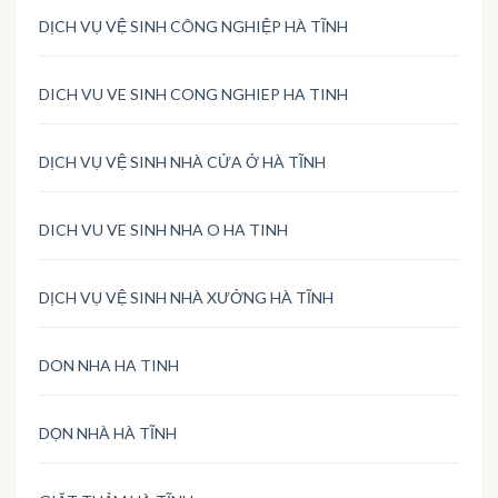
DỊCH VỤ VỆ SINH CÔNG NGHIỆP HÀ TĨNH
DICH VU VE SINH CONG NGHIEP HA TINH
DỊCH VỤ VỆ SINH NHÀ CỬA Ở HÀ TĨNH
DICH VU VE SINH NHA O HA TINH
DỊCH VỤ VỆ SINH NHÀ XƯỞNG HÀ TĨNH
DON NHA HA TINH
DỌN NHÀ HÀ TĨNH