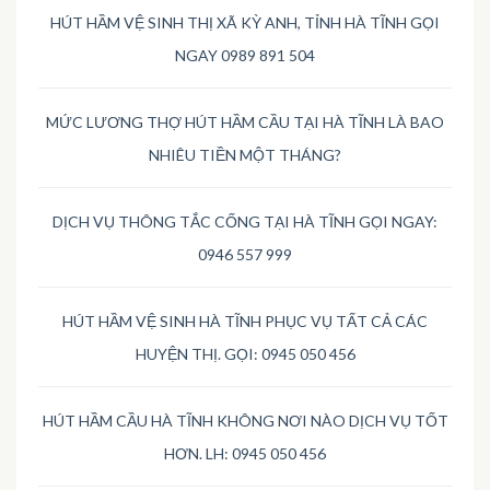
HÚT HẦM VỆ SINH THỊ XÃ KỲ ANH, TỈNH HÀ TĨNH GỌI
NGAY 0989 891 504
MỨC LƯƠNG THỢ HÚT HẦM CẦU TẠI HÀ TĨNH LÀ BAO
NHIÊU TIỀN MỘT THÁNG?
DỊCH VỤ THÔNG TẮC CỐNG TẠI HÀ TĨNH GỌI NGAY:
0946 557 999
HÚT HẦM VỆ SINH HÀ TĨNH PHỤC VỤ TẤT CẢ CÁC
HUYỆN THỊ. GỌI: 0945 050 456
HÚT HẦM CẦU HÀ TĨNH KHÔNG NƠI NÀO DỊCH VỤ TỐT
HƠN. LH: 0945 050 456