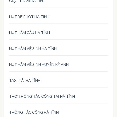
GIẶT THẢM HÀ TĨNH
HÚT BỂ PHỐT HÀ TĨNH
HÚT HẦM CẦU HÀ TĨNH
HÚT HẦM VỆ SINH HÀ TĨNH
HÚT HẦM VỆ SINH HUYỆN KỲ ANH
TAXI TẢI HÀ TĨNH
THỢ THÔNG TẮC CỐNG TẠI HÀ TĨNH
THÔNG TẮC CỐNG HÀ TĨNH