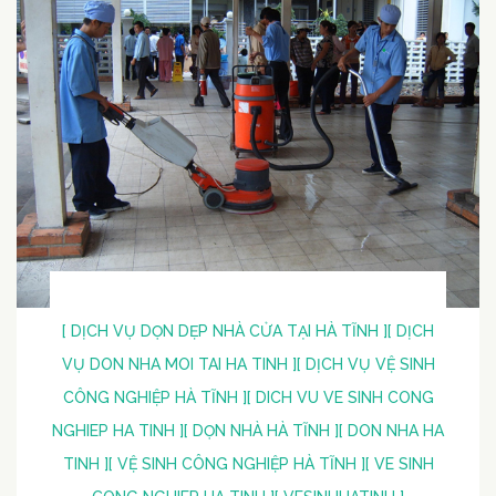
[ DỊCH VỤ DỌN DẸP NHÀ CỬA TẠI HÀ TĨNH ]
[ DỊCH
VỤ DON NHA MOI TAI HA TINH ]
[ DỊCH VỤ VỆ SINH
CÔNG NGHIỆP HÀ TĨNH ]
[ DICH VU VE SINH CONG
NGHIEP HA TINH ]
[ DỌN NHÀ HÀ TĨNH ]
[ DON NHA HA
TINH ]
[ VỆ SINH CÔNG NGHIỆP HÀ TĨNH ]
[ VE SINH